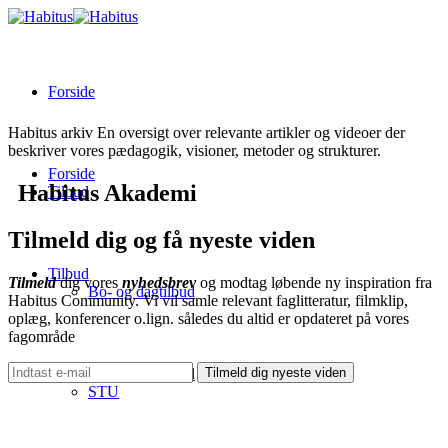
Forside
Habitus arkiv
En oversigt over relevante artikler og videoer der
beskriver vores pædagogik, visioner, metoder og strukturer.
Forside
Habitus Akademi
Tilbud
Tilmeld dig og få nyeste viden
Tilbud
Tilmeld
dig vores
nyhedsbrev
og modtag løbende ny inspiration fra
Bo- og dagtilbud
Habitus Community. Vi vil samle relevant faglitteratur, filmklip,
oplæg, konferencer o.lign. således du altid er opdateret på vores
fagområde
Bo- og dagtilbud
STU