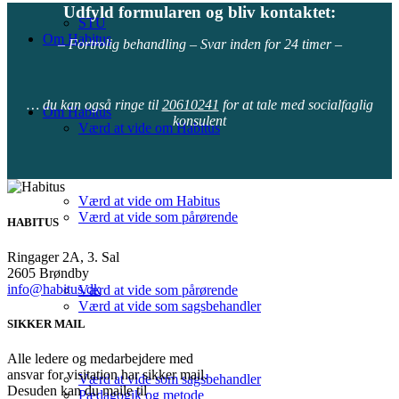
Udfyld formularen og bliv kontaktet:
STU
Om Habitus
– Fortrolig behandling – Svar inden for 24 timer –
… du kan også ringe til
20610241
for at tale med socialfaglig
Om Habitus
konsulent
Værd at vide om Habitus
Værd at vide om Habitus
Værd at vide som pårørende
HABITUS
Ringager 2A, 3. Sal
2605 Brøndby
info@habitus.dk
Værd at vide som pårørende
Værd at vide som sagsbehandler
SIKKER MAIL
Alle ledere og medarbejdere med
ansvar for visitation har sikker mail.
Værd at vide som sagsbehandler
Desuden kan du maile til
Pædagogik og metode