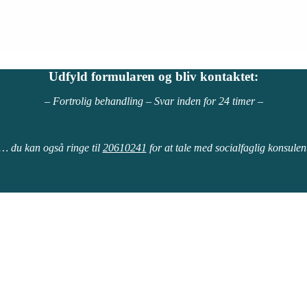
Udfyld formularen og bliv kontaktet:
– Fortrolig behandling – Svar inden for 24 timer –
… du kan også ringe til
20610241
for at tale med socialfaglig konsulen