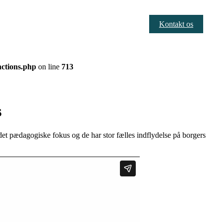
Kontakt os
nctions.php
on line
713
s
det pædagogiske fokus og de har stor fælles indflydelse på borgers