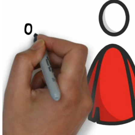
STU
Om Habitus
Om Habitus
Værd at vide om Habitus
Værd at vide om Habitus
Værd at vide som pårørende
Værd at vide som pårørende
Værd at vide som sagsbehandler
Værd at vide som sagsbehandler
Pædagogik og metode