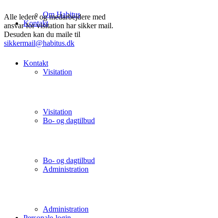
Om Habitus
Alle ledere og medarbejdere med
Kontakt
ansvar for visitation har sikker mail.
Desuden kan du maile til
sikkermail@habitus.dk
Kontakt
Visitation
Visitation
Bo- og dagtilbud
Bo- og dagtilbud
Administration
Administration
Personale-login