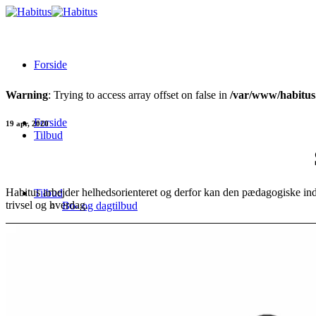
Forside
Warning
: Trying to access array offset on false in
/var/www/habitus.
Forside
19
apr, 2020
Tilbud
Habitus arbejder helhedsorienteret og derfor kan den pædagogiske inds
Tilbud
trivsel og hverdag.
Bo- og dagtilbud
Bo- og dagtilbud
STU