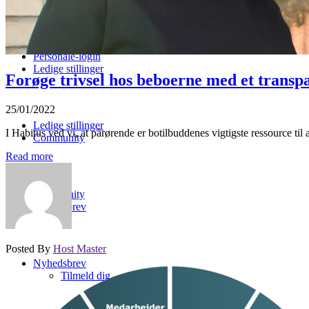
Personale-login
Ledige stillinger
Forøge trivsel hos beboerne med et trans
25/01/2022
Ledige stillinger
I Habitus ved vi, at pårørende er botilbuddenes vigtigste ressource til 
Community
Read more
Community
Nyhedsbrev
Posted By
Host Master
Nyhedsbrev
Tilmeld dig