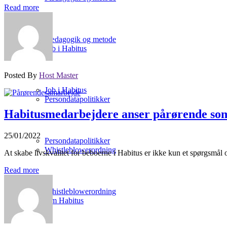
Read more
Pædagogik og metode
Job i Habitus
Posted By
Host Master
Job i Habitus
Persondatapolitikker
Habitusmedarbejdere anser pårørende som 
25/01/2022
Persondatapolitikker
Whistleblowerordning
At skabe livskvalitet for beboerne i Habitus er ikke kun et spørgsmå
Read more
Whistleblowerordning
Om Habitus