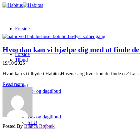
Forside
Hvordan kan vi hjælpe dig med at finde det
Forside
Tilbud
19/10/2025
Hvad kan vi tilbyde i HabitusHusene - og hvor kan du finde os? Læs m
Read more
Tilbud
Bo- og dagtilbud
Bo- og dagtilbud
STU
Posted By
Bianca Røjbæk