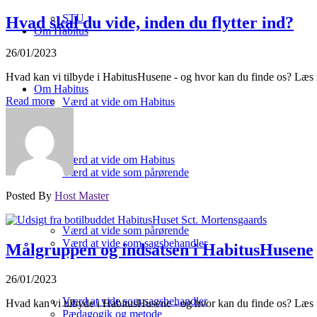
STU
Hvad skal du vide, inden du flytter ind?
Om Habitus
26/01/2023
Hvad kan vi tilbyde i HabitusHusene - og hvor kan du finde os? Læs m
Om Habitus
Read more
Værd at vide om Habitus
Værd at vide om Habitus
Værd at vide som pårørende
Posted By
Host Master
Værd at vide som pårørende
Værd at vide som sagsbehandler
Målgruppen og indsatsen i HabitusHusene
26/01/2023
Værd at vide som sagsbehandler
Hvad kan vi tilbyde i HabitusHusene - og hvor kan du finde os? Læs m
Pædagogik og metode