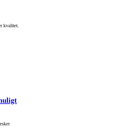
 kvalitet.
muligt
nesker