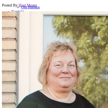
Posted By
Host Master
Om Habitus
Kontakt
Kontakt
Visitation
Visitation
Bo- og dagtilbud
Bo- og dagtilbud
Administration
Administration
Personale-login