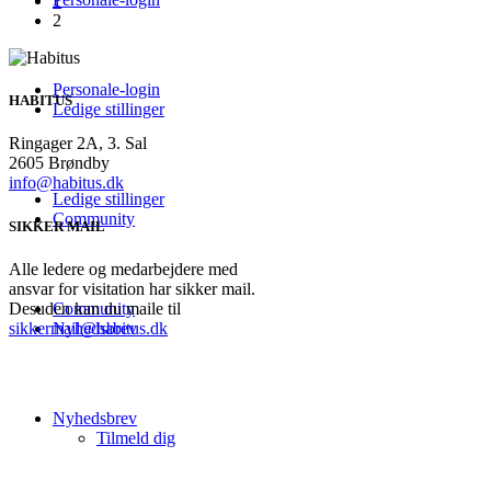
1
2
Personale-login
HABITUS
Ledige stillinger
Ringager 2A, 3. Sal
2605 Brøndby
info@habitus.dk
Ledige stillinger
Community
SIKKER MAIL
Alle ledere og medarbejdere med
ansvar for visitation har sikker mail.
Desuden kan du maile til
Community
sikkermail@habitus.dk
Nyhedsbrev
Nyhedsbrev
Tilmeld dig