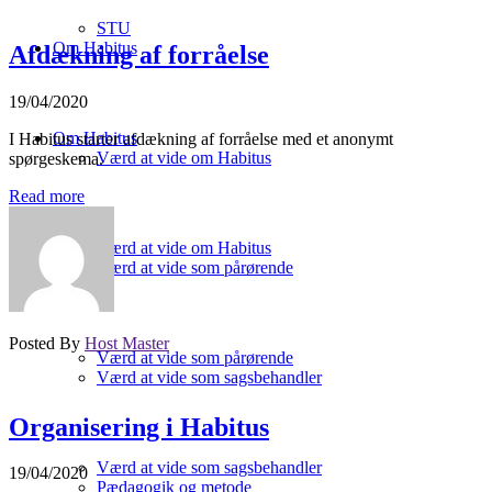
STU
Om Habitus
Afdækning af forråelse
19/04/2020
Om Habitus
I Habitus starter afdækning af forråelse med et anonymt
Værd at vide om Habitus
spørgeskema.
Read more
Værd at vide om Habitus
Værd at vide som pårørende
Posted By
Host Master
Værd at vide som pårørende
Værd at vide som sagsbehandler
Organisering i Habitus
Værd at vide som sagsbehandler
19/04/2020
Pædagogik og metode