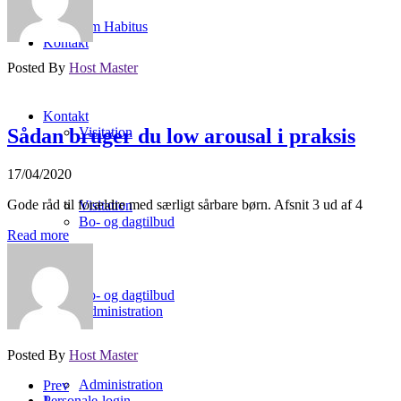
Om Habitus
Kontakt
Posted By
Host Master
Kontakt
Visitation
Sådan bruger du low arousal i praksis
17/04/2020
Gode råd til forældre med særligt sårbare børn. Afsnit 3 ud af 4
Visitation
Bo- og dagtilbud
Read more
Bo- og dagtilbud
Administration
Posted By
Host Master
Administration
Prev
Personale-login