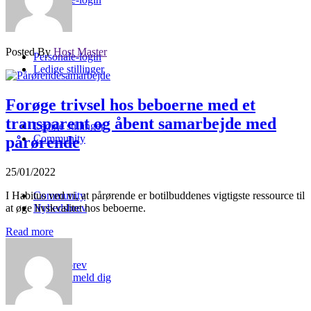
Posted By
Host Master
Personale-login
Ledige stillinger
Forøge trivsel hos beboerne med et
transparent og åbent samarbejde med
Ledige stillinger
Community
pårørende
25/01/2022
I Habitus ved vi, at pårørende er botilbuddenes vigtigste ressource til
Community
at øge livskvalitet hos beboerne.
Nyhedsbrev
Read more
Nyhedsbrev
Tilmeld dig