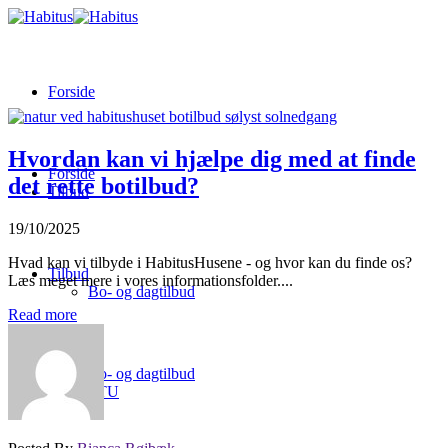
Forside
Hvordan kan vi hjælpe dig med at finde
Forside
det rette botilbud?
Tilbud
19/10/2025
Hvad kan vi tilbyde i HabitusHusene - og hvor kan du finde os?
Tilbud
Læs meget mere i vores informationsfolder....
Bo- og dagtilbud
Read more
Bo- og dagtilbud
STU