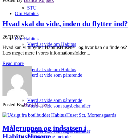
Posted By
Bianca Røjbæk
STU
Om Habitus
Hvad skal du vide, inden du flytter ind?
26/01/2023
Om Habitus
Værd at vide om Habitus
Hvad kan vi tilbyde i HabitusHusene - og hvor kan du finde os?
Læs meget mere i vores informationsfolder....
Read more
Værd at vide om Habitus
Værd at vide som pårørende
Værd at vide som pårørende
Posted By
Host Master
Værd at vide som sagsbehandler
Målgruppen og indsatsen i
Værd at vide som sagsbehandler
HabitusHusene
Pædagogik og metode