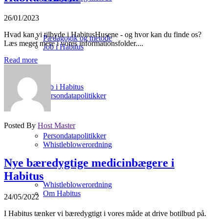
26/01/2023
Hvad kan vi tilbyde i HabitusHusene - og hvor kan du finde os?
Pædagogik og metode
Læs meget mere i vores informationsfolder....
Job i Habitus
Read more
Job i Habitus
Persondatapolitikker
Posted By
Host Master
Persondatapolitikker
Whistleblowerordning
Nye bæredygtige medicinbægere i
Habitus
Whistleblowerordning
Om Habitus
24/05/2022
I Habitus tænker vi bæredygtigt i vores måde at drive botilbud på.