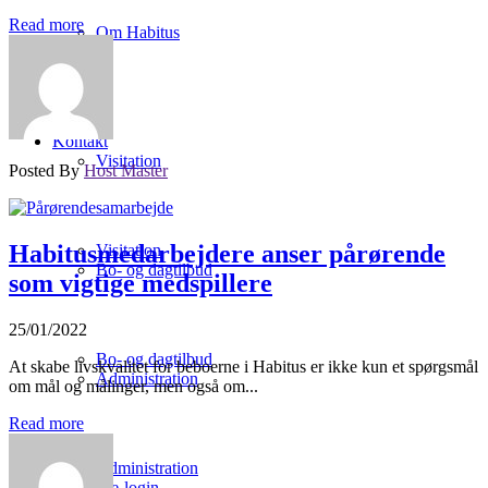
Read more
Om Habitus
Kontakt
Kontakt
Visitation
Posted By
Host Master
Habitusmedarbejdere anser pårørende
Visitation
Bo- og dagtilbud
som vigtige medspillere
25/01/2022
Bo- og dagtilbud
At skabe livskvalitet for beboerne i Habitus er ikke kun et spørgsmål
Administration
om mål og målinger, men også om...
Read more
Administration
Personale-login